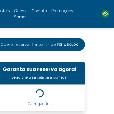
nsfers
Quem
Contato
Promoções
Somos
Quero reservar | a partir de
R$ 180,00
Garanta sua reserva agora!
Selecione uma data para começar.
Carregando...