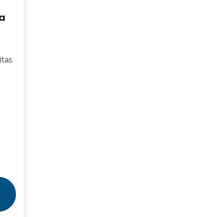
a
itas