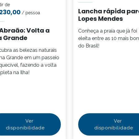
tir de
Lancha rápida par
230,00
/ pessoa
Lopes Mendes
Abraão: Volta a
Conheça a praia que já foi
a Grande
eleita entre as 10 mais bon
do Brasil!
ubra as belezas naturais
lha Grande em um passeio
quecível, fazendo a volta
leta na Ilha!
Ver
Ver
disponibilidade
disponibilidade