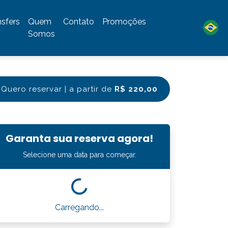
nsfers
Quem
Contato
Promoções
Somos
Quero reservar | a partir de
R$ 220,00
Garanta sua reserva agora!
Selecione uma data para começar.
Carregando...