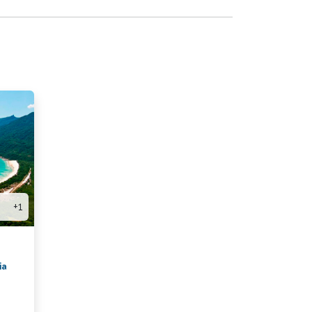
+1
ia