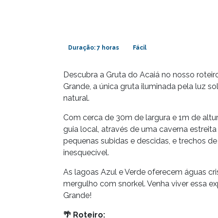
Duração: 7 horas
Fácil
Descubra a Gruta do Acaiá no nosso roteiro
Grande, a única gruta iluminada pela luz s
natural.
Com cerca de 30m de largura e 1m de altur
guia local, através de uma caverna estreit
pequenas subidas e descidas, e trechos de
inesquecível.
As lagoas Azul e Verde oferecem águas crist
mergulho com snorkel. Venha viver essa expe
Grande!
🌴
Roteiro: