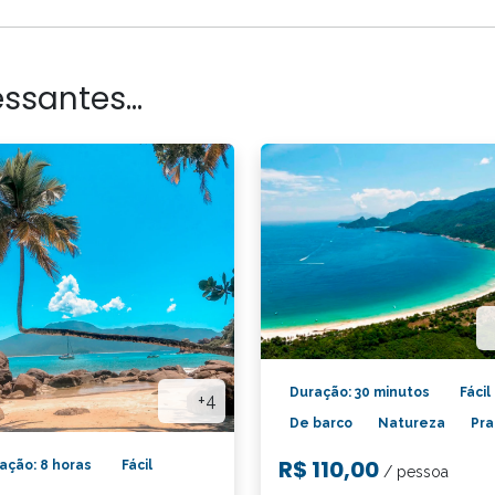
ssantes...
Duração: 30 minutos
Fácil
+4
De barco
Natureza
Pra
R$ 110,00
ação: 8 horas
Fácil
/ pessoa