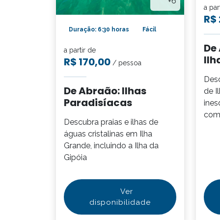
+6
a par
R$ 
Duração: 6:30 horas
Fácil
De 
a partir de
Ilh
R$ 170,00
/ pessoa
Desc
De Abraão: Ilhas
de I
Paradisíacas
ines
comp
Descubra praias e ilhas de
águas cristalinas em Ilha
Grande, incluindo a Ilha da
Gipóia
Ver
disponibilidade