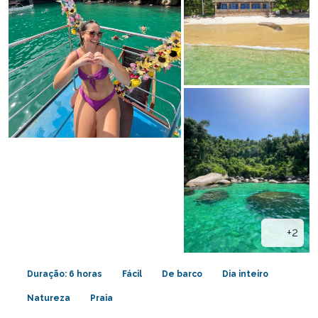
+2
Duração: 6 horas
Fácil
De barco
Dia inteiro
Natureza
Praia